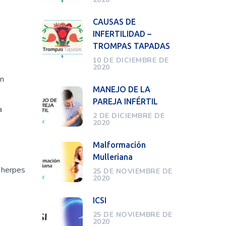
CAUSAS DE
INFERTILIDAD –
TROMPAS TAPADAS
10 DE DICIEMBRE DE
2020
en
MANEJO DE LA
PAREJA INFÉRTIL
a
2 DE DICIEMBRE DE
2020
Malformación
Mulleriana
, herpes
25 DE NOVIEMBRE DE
2020
ICSI
25 DE NOVIEMBRE DE
2020