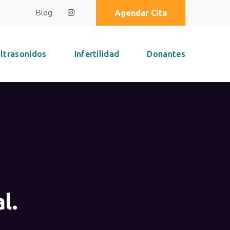
Blog
Agendar Cita
ltrasonidos
Infertilidad
Donantes
l.