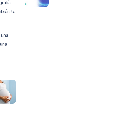
grafía
mbién te
 una
 una