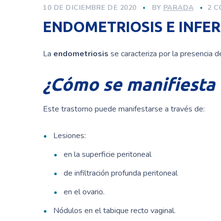
10 DE DICIEMBRE DE 2020
BY
PARADA
2 C
ENDOMETRIOSIS E INFER
La
endometriosis
se caracteriza por la presencia d
¿Cómo se manifiesta 
Este trastorno puede manifestarse a través de:
Lesiones:
en la superficie peritoneal
de infiltración profunda peritoneal
en el ovario.
Nódulos en el tabique recto vaginal.